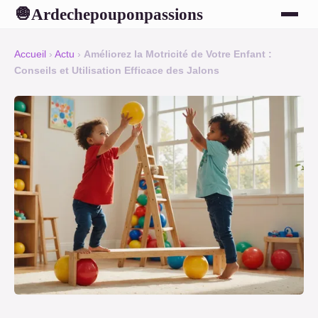
Ardechepouponpassions
🧅
Accueil
›
Actu
›
Améliorez la Motricité de Votre Enfant :
Conseils et Utilisation Efficace des Jalons