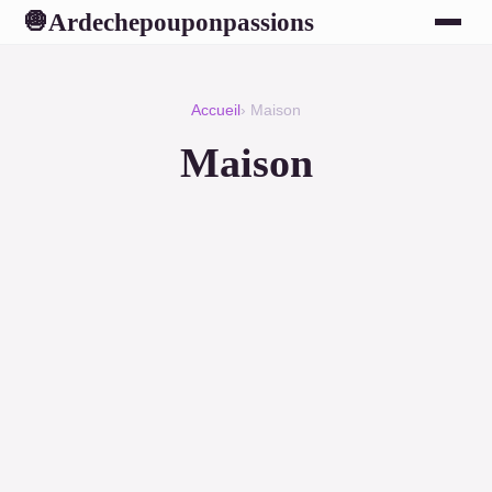
Ardechepouponpassions
🧅
Accueil
› Maison
Maison