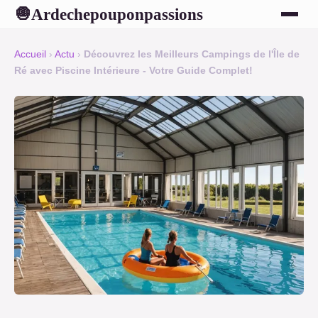
Ardechepouponpassions
🧅
Accueil
›
Actu
›
Découvrez les Meilleurs Campings de l'Île de
Ré avec Piscine Intérieure - Votre Guide Complet!