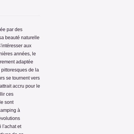
ée par des
sa beauté naturelle
 s'intéresser aux
nières années, le
ièrement adaptée
 pittoresques de la
rs se tournent vers
trait accru pour le
lir ces
e sont
 camping à
évolutions
 l'achat et