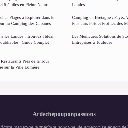
t 5 étoiles en Pleine Nature
Landes
elles Plages à Explorer dans le
Camping en Bretagne : Payez V
jour au Camping des Cabanes
Plusieurs Fois et Profitez des M
 les Landes : Trouvez l'Idéal
Les Meilleures Solutions de St
oubliables | Guide Complet
Entreprises à Toulouse
 Restaurants Près de la Tour
ue sur la Ville Lumière
Ardechepouponpassions
“Votre magazine numérique pour une vie ardéchoise épanouie”