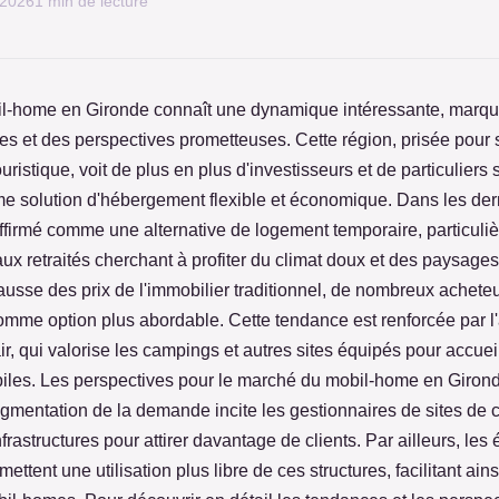
 2026
1 min de lecture
l-home en Gironde connaît une dynamique intéressante, marqu
es et des perspectives prometteuses. Cette région, prisée pour 
touristique, voit de plus en plus d'investisseurs et de particuliers
 solution d'hébergement flexible et économique. Dans les der
ffirmé comme une alternative de logement temporaire, particul
ux retraités cherchant à profiter du climat doux et des paysages
ausse des prix de l'immobilier traditionnel, de nombreux acheteu
mme option plus abordable. Cette tendance est renforcée par l'at
ir, qui valorise les campings et autres sites équipés pour accueil
les. Les perspectives pour le marché du mobil-home en Girond
gmentation de la demande incite les gestionnaires de sites de
frastructures pour attirer davantage de clients. Par ailleurs, les 
ttent une utilisation plus libre de ces structures, facilitant ainsi