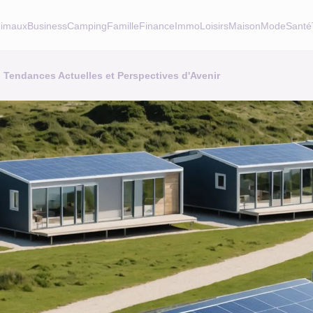
imaux
Business
Camping
Famille
Finance
Immo
Loisirs
Maison
Mode
Santé
Tendances Actuelles et Perspectives d'Avenir