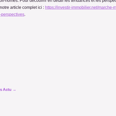
obil-homes. Pour découvrir en détail les tendances et les perspe
otre article complet ici :
https://investir-immobilier.net/marche
-perspectives
.
les Actu →