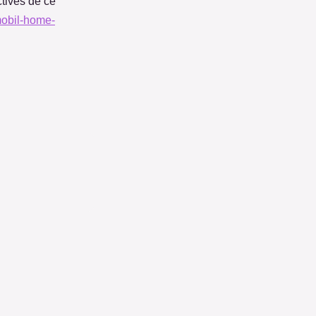
ctives de ce
-mobil-home-