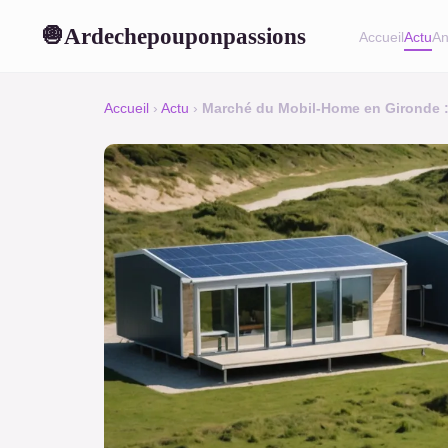
Ardechepouponpassions
🧅
Accueil
Actu
An
Accueil
›
Actu
›
Marché du Mobil-Home en Gironde : 