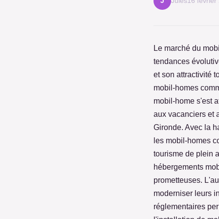
Jules
16 février
J
Le marché du mobi
tendances évolutiv
et son attractivité 
mobil-homes comme
mobil-home s'est a
aux vacanciers et a
Gironde. Avec la h
les mobil-homes co
tourisme de plein a
hébergements mobi
prometteuses. L'au
moderniser leurs in
réglementaires perme