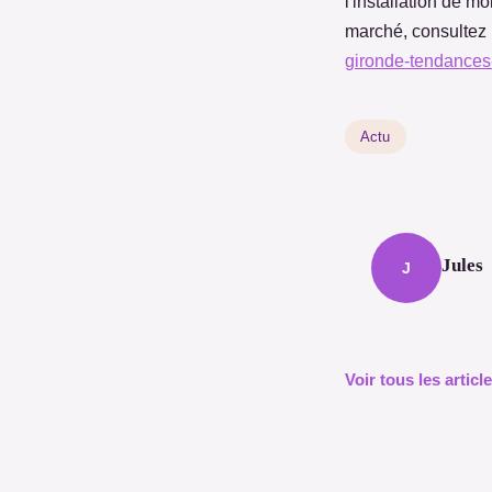
l'installation de m
marché, consultez n
gironde-tendances
Actu
Jules
J
Voir tous les artic