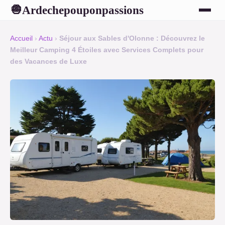
Ardechepouponpassions
🧅
Accueil
›
Actu
›
Séjour aux Sables d'Olonne : Découvrez le
Meilleur Camping 4 Étoiles avec Services Complets pour
des Vacances de Luxe